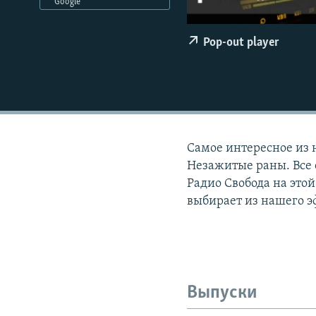
РАСПИСАНИЕ ВЕЩАНИЯ
Google
ПОДПИШИТЕСЬ НА РАССЫЛКУ
Pop-out player
Самое интересное из 
Незажитые раны. Все 
Радио Свобода на этой
выбирает из нашего э
Выпуски