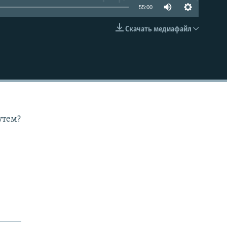
55:00
Скачать медиафайл
EMBED
утем?