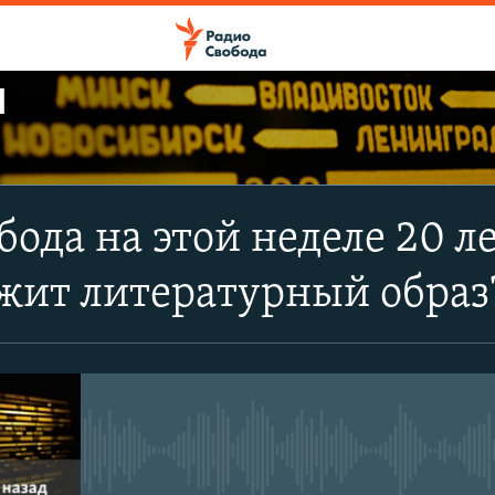
Ы
ПОДПИСАТЬСЯ
бода на этой неделе 20 л
Apple Podcasts
жит литературный образ
CastBox
Подписаться
No media source currently avail