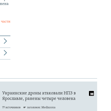
енена
 части