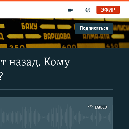
ЭФИР
Подписаться
ет назад. Кому
?
EMBED
able