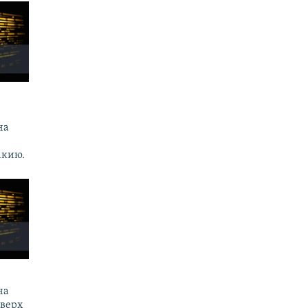
.
на
акию.
на
оверх