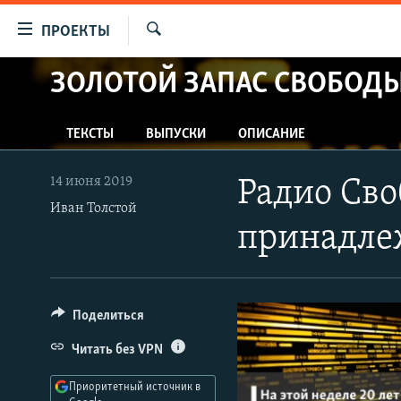
Ссылки
ПРОЕКТЫ
для
Искать
упрощенного
ЗОЛОТОЙ ЗАПАС СВОБОД
ПРОГРАММЫ
доступа
ПОДКАСТЫ
Вернуться
ТЕКСТЫ
ВЫПУСКИ
ОПИСАНИЕ
АВТОРСКИЕ ПРОЕКТЫ
к
основному
ЦИТАТЫ СВОБОДЫ
14 июня 2019
Радио Сво
содержанию
МНЕНИЯ
Иван Толстой
Вернутся
принадле
КУЛЬТУРА
к
главной
IDEL.РЕАЛИИ
навигации
КАВКАЗ.РЕАЛИИ
Вернутся
Поделиться
к
СЕВЕР.РЕАЛИИ
Читать без VPN
поиску
СИБИРЬ.РЕАЛИИ
Приоритетный источник в