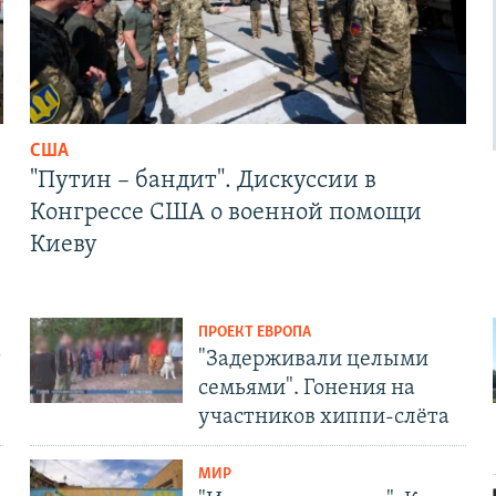
США
"Путин – бандит". Дискуссии в
Конгрессе США о военной помощи
Киеву
ПРОЕКТ ЕВРОПА
т
"Задерживали целыми
семьями". Гонения на
участников хиппи-слёта
МИР