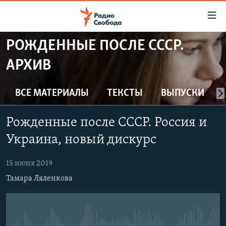
Ссылки
для
упрощенного
РОЖДЕННЫЕ ПОСЛЕ СССР.
ПРОГРАММЫ
доступа
АРХИВ
ПОДКАСТЫ
Вернуться
к
АВТОРСКИЕ ПРОЕКТЫ
ВСЕ МАТЕРИАЛЫ
ТЕКСТЫ
ВЫПУСКИ
основному
ЦИТАТЫ СВОБОДЫ
содержанию
Рожденные после СССР. Россия и
Вернутся
МНЕНИЯ
к
Украина, новый дискурс
КУЛЬТУРА
главной
навигации
IDEL.РЕАЛИИ
15 июня 2019
Вернутся
Тамара Ляленкова
КАВКАЗ.РЕАЛИИ
к
СЕВЕР.РЕАЛИИ
поиску
СИБИРЬ.РЕАЛИИ