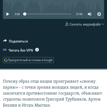
No media source currently available
РАСПИСАНИЕ ВЕЩАНИЯ
ПОДПИШИТЕСЬ НА РАССЫЛКУ
0:00
27:00
Скачать медиафайл
СОЦИАЛЬНЫЕ СЕТИ
Поделиться
Читать без VPN
Все сайты РСЕ/РС
Приоритетный источник в Google
Почему образ отца нации проигрывает «своему
парню» - с точки зрения молодых людей, и когда
закончится противостояние государств, объясняют
студенты-политологи Григорий Трубников, Артем
Берлин и Игорь Мыглан.