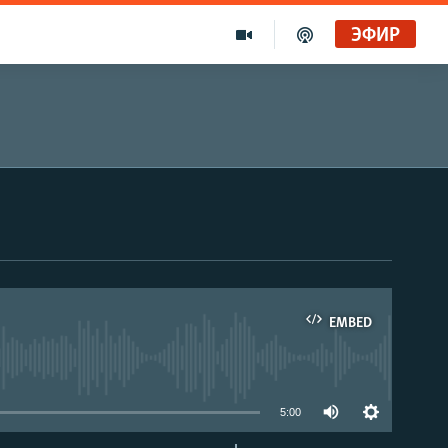
ЭФИР
EMBED
able
5:00