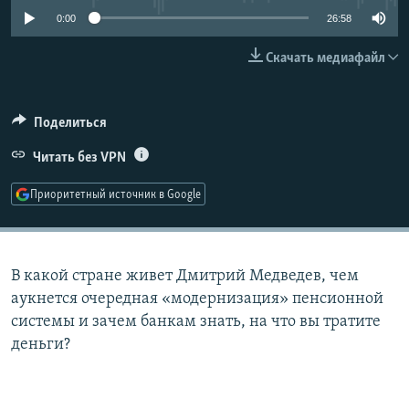
РАСПИСАНИЕ ВЕЩАНИЯ
0:00
26:58
ПОДПИШИТЕСЬ НА РАССЫЛКУ
Скачать медиафайл
СОЦИАЛЬНЫЕ СЕТИ
Поделиться
Читать без VPN
Приоритетный источник в Google
Все сайты РСЕ/РС
В какой стране живет Дмитрий Медведев, чем
аукнется очередная «модернизация» пенсионной
системы и зачем банкам знать, на что вы тратите
деньги?