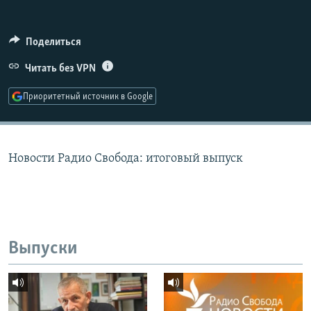
РАСПИСАНИЕ ВЕЩАНИЯ
ПОДПИШИТЕСЬ НА РАССЫЛКУ
Поделиться
Читать без VPN
СОЦИАЛЬНЫЕ СЕТИ
Приоритетный источник в Google
Новости Радио Свобода: итоговый выпуск
Все сайты РСЕ/РС
Выпуски