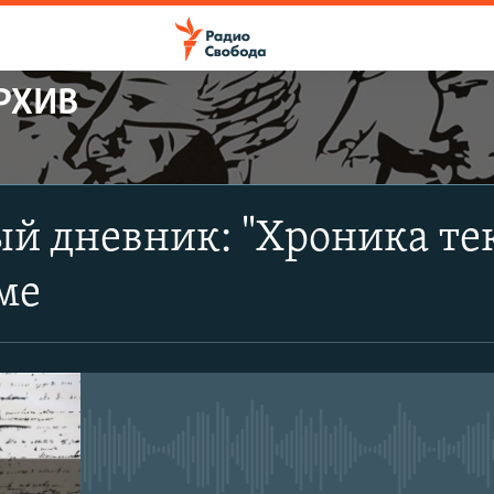
РХИВ
ПОДПИСАТЬСЯ
й дневник: "Хроника те
Apple Podcasts
ме
CastBox
Подписаться
No media source currently avail