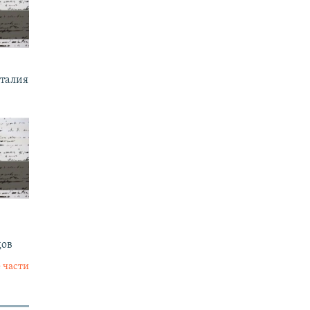
италия
дов
 части