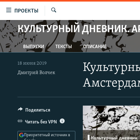
Ссылки
ПРОЕКТЫ
для
Искать
упрощенного
КУЛЬТУРНЫЙ ДНЕВНИК. А
ПРОГРАММЫ
доступа
ПОДКАСТЫ
Вернуться
ВЫПУСКИ
ТЕКСТЫ
ОПИСАНИЕ
АВТОРСКИЕ ПРОЕКТЫ
к
основному
ЦИТАТЫ СВОБОДЫ
18 июня 2019
Культурны
содержанию
МНЕНИЯ
Дмитрий Волчек
Вернутся
Амстерда
КУЛЬТУРА
к
главной
IDEL.РЕАЛИИ
навигации
КАВКАЗ.РЕАЛИИ
Вернутся
Поделиться
к
СЕВЕР.РЕАЛИИ
Читать без VPN
поиску
СИБИРЬ.РЕАЛИИ
Приоритетный источник в