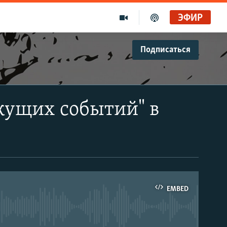
ЭФИР
Подписаться
кущих событий" в
EMBED
able