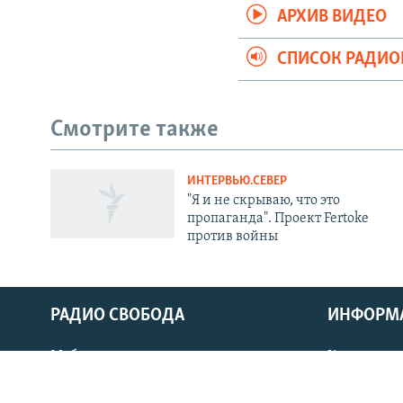
АРХИВ ВИДЕО
СПИСОК РАДИ
Смотрите также
ИНТЕРВЬЮ.СЕВЕР
СОЦИАЛЬНЫЕ СЕТИ
"Я и не скрываю, что это
пропаганда". Проект Fertoke
против войны
Все сайты РСЕ/РС
РАДИО СВОБОДА
ИНФОРМ
Мобильное приложение
Как слушат
Стипендия имени Петра Вайля
Как обойти