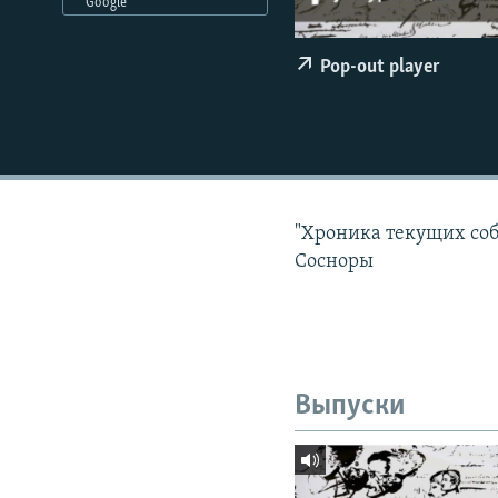
РАСПИСАНИЕ ВЕЩАНИЯ
Google
ПОДПИШИТЕСЬ НА РАССЫЛКУ
Pop-out player
"Хроника текущих соб
Сосноры
Выпуски