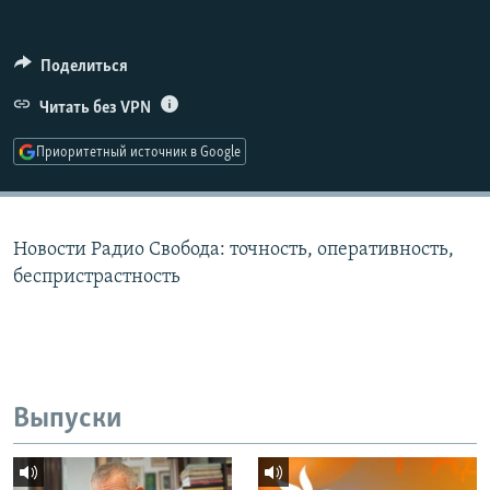
РАСПИСАНИЕ ВЕЩАНИЯ
ПОДПИШИТЕСЬ НА РАССЫЛКУ
Поделиться
Читать без VPN
СОЦИАЛЬНЫЕ СЕТИ
Приоритетный источник в Google
Новости Радио Свобода: точность, оперативность,
Все сайты РСЕ/РС
беспристрастность
Выпуски