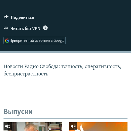
РАСПИСАНИЕ ВЕЩАНИЯ
ПОДПИШИТЕСЬ НА РАССЫЛКУ
Поделиться
Читать без VPN
СОЦИАЛЬНЫЕ СЕТИ
Приоритетный источник в Google
Новости Радио Свобода: точность, оперативность,
Все сайты РСЕ/РС
беспристрастность
Выпуски