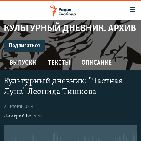
Ссылки
для
упрощенного
КУЛЬТУРНЫЙ ДНЕВНИК. АРХИВ
ПРОГРАММЫ
доступа
ПОДКАСТЫ
Подписаться
Вернуться
к
ПОДПИСАТЬСЯ
АВТОРСКИЕ ПРОЕКТЫ
основному
ВЫПУСКИ
ТЕКСТЫ
ОПИСАНИЕ
ЦИТАТЫ СВОБОДЫ
содержанию
CastBox
Вернутся
МНЕНИЯ
Культурный дневник: "Частная
к
КУЛЬТУРА
Луна" Леонида Тишкова
главной
Подписаться
навигации
IDEL.РЕАЛИИ
25 июня 2019
Вернутся
КАВКАЗ.РЕАЛИИ
Дмитрий Волчек
к
СЕВЕР.РЕАЛИИ
поиску
СИБИРЬ.РЕАЛИИ