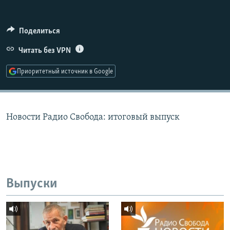
РАСПИСАНИЕ ВЕЩАНИЯ
ПОДПИШИТЕСЬ НА РАССЫЛКУ
Поделиться
Читать без VPN
СОЦИАЛЬНЫЕ СЕТИ
Приоритетный источник в Google
Новости Радио Свобода: итоговый выпуск
Все сайты РСЕ/РС
Выпуски