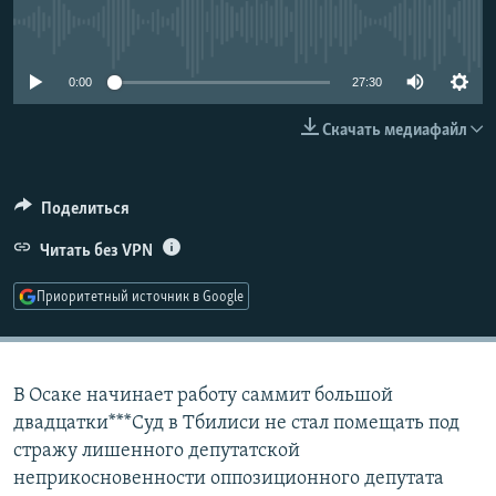
РАСПИСАНИЕ ВЕЩАНИЯ
No media source currently available
ПОДПИШИТЕСЬ НА РАССЫЛКУ
0:00
27:30
СОЦИАЛЬНЫЕ СЕТИ
Скачать медиафайл
Поделиться
Читать без VPN
Все сайты РСЕ/РС
Приоритетный источник в Google
В Осаке начинает работу саммит большой
двадцатки***Суд в Тбилиси не стал помещать под
стражу лишенного депутатской
неприкосновенности оппозиционного депутата