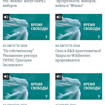
что "Яблоко" могут снять с
"прозрачность" выборов,
выборов
война и "Яблоко"
05 АВГУСТА 2026
04 АВГУСТА 2026
"По собственному".
Ozon и К&Б приготовиться?
Увольнение ректора
Удары по Wildberries
ГИТИС Григория
продолжаются
Заславского