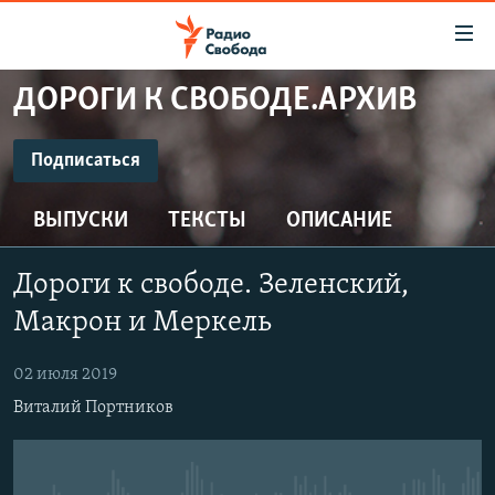
Ссылки
для
упрощенного
ДОРОГИ К СВОБОДЕ.АРХИВ
ПРОГРАММЫ
доступа
ПОДКАСТЫ
Подписаться
Вернуться
к
ПОДПИСАТЬСЯ
АВТОРСКИЕ ПРОЕКТЫ
основному
ВЫПУСКИ
ТЕКСТЫ
ОПИСАНИЕ
ЦИТАТЫ СВОБОДЫ
содержанию
CastBox
Вернутся
МНЕНИЯ
Дороги к свободе. Зеленский,
к
КУЛЬТУРА
Макрон и Меркель
главной
Подписаться
навигации
IDEL.РЕАЛИИ
02 июля 2019
Вернутся
КАВКАЗ.РЕАЛИИ
Виталий Портников
к
СЕВЕР.РЕАЛИИ
поиску
СИБИРЬ.РЕАЛИИ