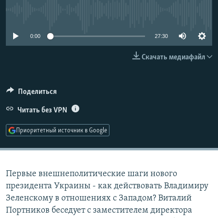
РАСПИСАНИЕ ВЕЩАНИЯ
No media source currently available
ПОДПИШИТЕСЬ НА РАССЫЛКУ
0:00
27:30
СОЦИАЛЬНЫЕ СЕТИ
Скачать медиафайл
Поделиться
Читать без VPN
Все сайты РСЕ/РС
Приоритетный источник в Google
Первые внешнеполитические шаги нового
президента Украины - как действовать Владимиру
Зеленскому в отношениях с Западом? Виталий
Портников беседует с заместителем директора