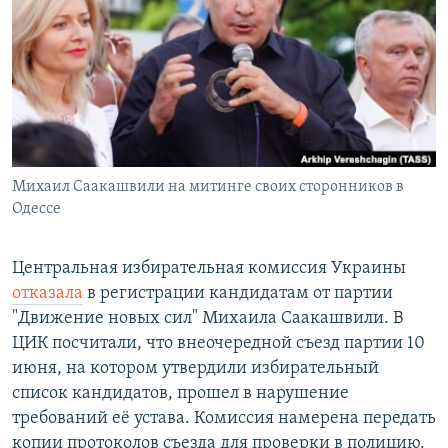
РАСПИСАНИЕ ВЕЩАНИЯ
ПОДПИШИТЕСЬ НА РАССЫЛКУ
СОЦИАЛЬНЫЕ СЕТИ
Михаил Саакашвили на митинге своих сторонников в
Одессе
Все сайты РСЕ/РС
Центральная избирательная комиссия Украины
отказала
в регистрации кандидатам от партии
"Движение новых сил" Михаила Саакашвили. В
ЦИК посчитали, что внеочередной съезд партии 10
июня, на котором утвердили избирательный
список кандидатов, прошел в нарушение
требований её устава. Комиссия намерена передать
копии протоколов съезда для проверки в полицию.