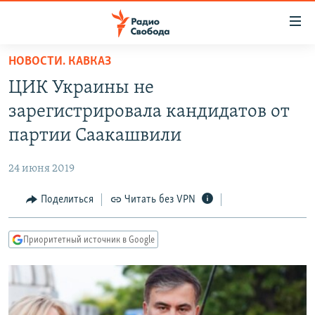
Ссылки
для
упрощенного
НОВОСТИ. КАВКАЗ
ПРОГРАММЫ
доступа
ЦИК Украины не
ПОДКАСТЫ
Вернуться
зарегистрировала кандидатов от
к
АВТОРСКИЕ ПРОЕКТЫ
партии Саакашвили
основному
ЦИТАТЫ СВОБОДЫ
содержанию
24 июня 2019
Вернутся
МНЕНИЯ
к
Поделиться
Читать без VPN
КУЛЬТУРА
главной
навигации
IDEL.РЕАЛИИ
Приоритетный источник в Google
Вернутся
КАВКАЗ.РЕАЛИИ
к
СЕВЕР.РЕАЛИИ
поиску
СИБИРЬ.РЕАЛИИ