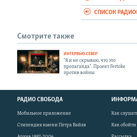
СПИСОК РАДИ
Смотрите также
ИНТЕРВЬЮ.СЕВЕР
"Я и не скрываю, что это
пропаганда". Проект Fertoke
против войны
РАДИО СВОБОДА
ИНФОРМ
Мобильное приложение
Как слушат
СОЦИАЛЬНЫЕ СЕТИ
Стипендия имени Петра Вайля
Как обойти
Архив 1997-2006
Рассылка