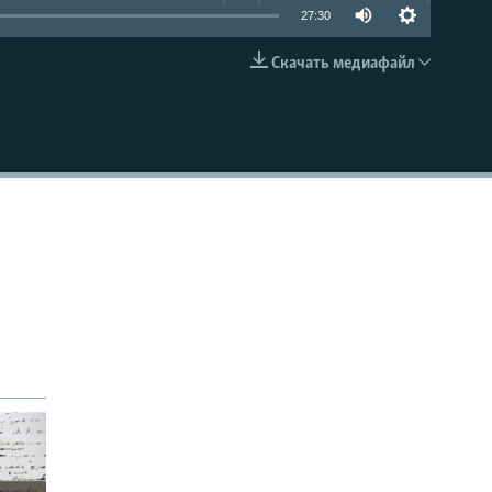
27:30
Скачать медиафайл
EMBED