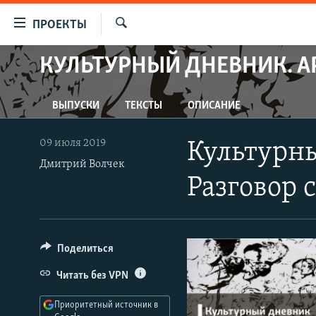
Ссылки
ПРОЕКТЫ
для
Искать
упрощенного
КУЛЬТУРНЫЙ ДНЕВНИК. А
ПРОГРАММЫ
доступа
ПОДКАСТЫ
Вернуться
ВЫПУСКИ
ТЕКСТЫ
ОПИСАНИЕ
АВТОРСКИЕ ПРОЕКТЫ
к
основному
ЦИТАТЫ СВОБОДЫ
09 июля 2019
Культурны
содержанию
МНЕНИЯ
Дмитрий Волчек
Вернутся
Разговор 
КУЛЬТУРА
к
главной
IDEL.РЕАЛИИ
навигации
КАВКАЗ.РЕАЛИИ
Вернутся
Поделиться
к
СЕВЕР.РЕАЛИИ
Читать без VPN
поиску
СИБИРЬ.РЕАЛИИ
Приоритетный источник в