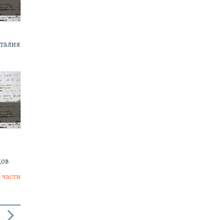
италия
дов
 части