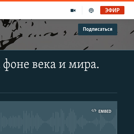
ЭФИР
Подписаться
фоне века и мира.
EMBED
able