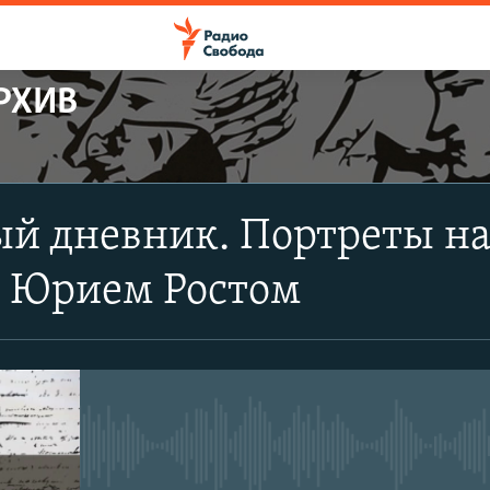
РХИВ
ПОДПИСАТЬСЯ
й дневник. Портреты на 
Apple Podcasts
с Юрием Ростом
CastBox
Подписаться
No media source currently avail