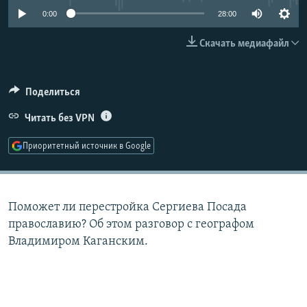
РАСПИСАНИЕ ВЕЩАНИЯ
0:00
28:00
ПОДПИШИТЕСЬ НА РАССЫЛКУ
Скачать медиафайл
СОЦИАЛЬНЫЕ СЕТИ
Поделиться
Читать без VPN
Приоритетный источник в Google
Все сайты РСЕ/РС
Поможет ли перестройка Сергиева Посада
православию? Об этом разговор с географом
Владимиром Каганским.