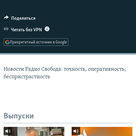
РАСПИСАНИЕ ВЕЩАНИЯ
ПОДПИШИТЕСЬ НА РАССЫЛКУ
Поделиться
Читать без VPN
СОЦИАЛЬНЫЕ СЕТИ
Приоритетный источник в Google
Новости Радио Свобода: точность, оперативность,
Все сайты РСЕ/РС
беспристрастность
Выпуски