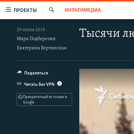
Ссылки
МУЛЬТИМЕДИА
ПРОЕКТЫ
для
Искать
упрощенного
ПРОГРАММЫ
29 июня 2019
Тысячи лю
доступа
ПОДКАСТЫ
Марк Подберезин
Вернуться
Екатерина Вертинская
АВТОРСКИЕ ПРОЕКТЫ
к
основному
ЦИТАТЫ СВОБОДЫ
содержанию
МНЕНИЯ
Поделиться
Вернутся
КУЛЬТУРА
к
Читать без VPN
главной
IDEL.РЕАЛИИ
навигации
Приоритетный источник в
КАВКАЗ.РЕАЛИИ
Google
Вернутся
к
СЕВЕР.РЕАЛИИ
поиску
СИБИРЬ.РЕАЛИИ