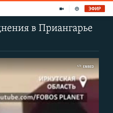
ЭФИР
днения в Приангарье
EMBED