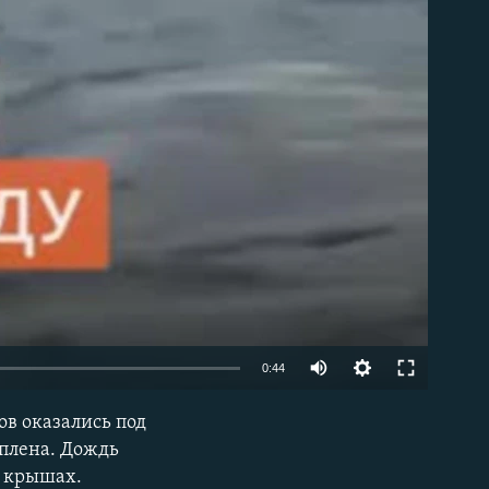
0:44
ов оказались под
EMBED
оплена. Дождь
а крышах.