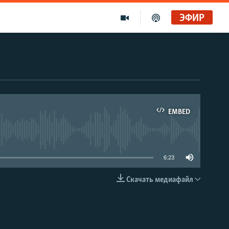
ЭФИР
EMBED
able
6:23
Скачать медиафайл
EMBED