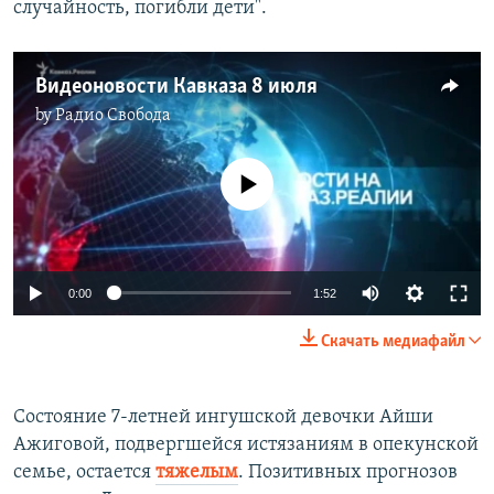
случайность, погибли дети".
Видеоновости Кавказа 8 июля
by
Радио Свобода
No media source currently available
0:00
1:52
Скачать медиафайл
Состояние 7-летней ингушской девочки Айши
Ажиговой, подвергшейся истязаниям в опекунской
семье, остается
тяжелым
. Позитивных прогнозов