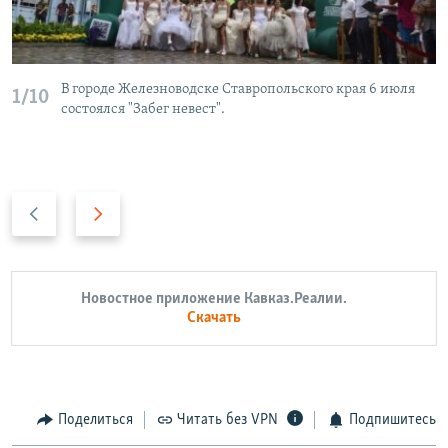
В городе Железноводске Ставропольского края 6 июля
1/10
состоялся "Забег невест".
Н
В
а
п
з
е
а
р
Новостное приложение Кавказ.Реалии.
д
е
Скачать
д
Поделиться
Читать без VPN
Подпишитесь