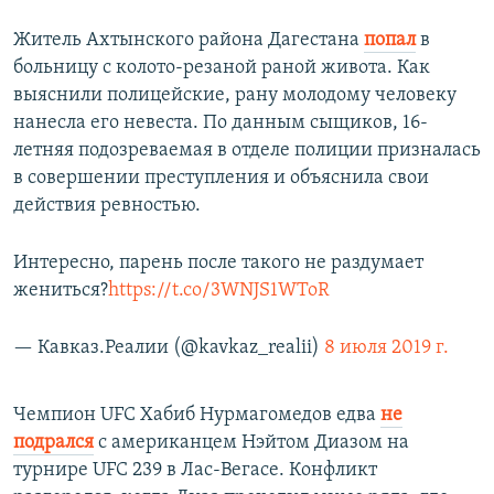
Житель Ахтынского района Дагестана
попал
в
больницу с колото-резаной раной живота. Как
выяснили полицейские, рану молодому человеку
нанесла его невеста. По данным сыщиков, 16-
летняя подозреваемая в отделе полиции призналась
в совершении преступления и объяснила свои
действия ревностью.
Интересно, парень после такого не раздумает
жениться?
https://t.co/3WNJS1WToR
— Кавказ.Реалии (@kavkaz_realii)
8 июля 2019 г.
Чемпион UFC Хабиб Нурмагомедов едва
не
подрался
с американцем Нэйтом Диазом на
турнире UFC 239 в Лас-Вегасе. Конфликт