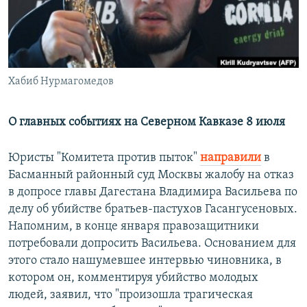
РАСПИСАНИЕ ВЕЩАНИЯ
ПОДПИШИТЕСЬ НА РАССЫЛКУ
СОЦИАЛЬНЫЕ СЕТИ
Хабиб Нурмагомедов
О главных событиях на Северном Кавказе 8 июля
Юристы "Комитета против пыток"
направили
в
Все сайты РСЕ/РС
Басманный районный суд Москвы жалобу на отказ
в допросе главы Дагестана Владимира Васильева по
делу об убийстве братьев-пастухов Гасангусеновых.
Напомним, в конце января правозащитники
потребовали допросить Васильева. Основанием для
этого стало нашумевшее интервью чиновника, в
котором он, комментируя убийство молодых
людей, заявил, что "произошла трагическая