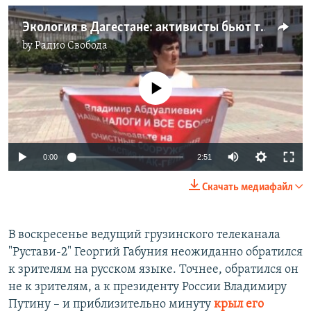
Экология в Дагестане: активисты бьют тревогу
by
Радио Свобода
No media source currently available
0:00
2:51
Скачать медиафайл
В воскресенье ведущий грузинского телеканала
"Рустави-2" Георгий Габуния неожиданно обратился
к зрителям на русском языке. Точнее, обратился он
не к зрителям, а к президенту России Владимиру
Путину – и приблизительно минуту
крыл его