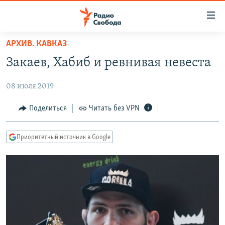
Ссылки
для
упрощенного
АРХИВ. КАВКАЗ
ПРОГРАММЫ
доступа
Закаев, Хабиб и ревнивая невеста
ПОДКАСТЫ
Вернуться
к
08 июля 2019
АВТОРСКИЕ ПРОЕКТЫ
основному
ЦИТАТЫ СВОБОДЫ
Поделиться
Читать без VPN
содержанию
Вернутся
МНЕНИЯ
к
Приоритетный источник в Google
КУЛЬТУРА
главной
навигации
IDEL.РЕАЛИИ
Вернутся
КАВКАЗ.РЕАЛИИ
к
СЕВЕР.РЕАЛИИ
поиску
СИБИРЬ.РЕАЛИИ