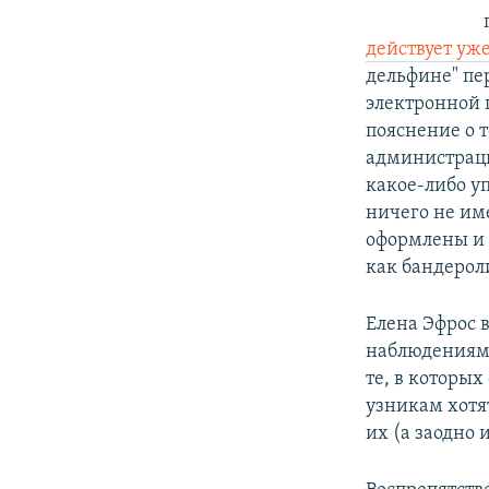
действует уже
дельфине" пе
электронной 
пояснение о 
администраци
какое-либо у
ничего не им
оформлены и 
как бандерол
Елена Эфрос в
наблюдениям,
те, в которых
узникам хотя
их (а заодно 