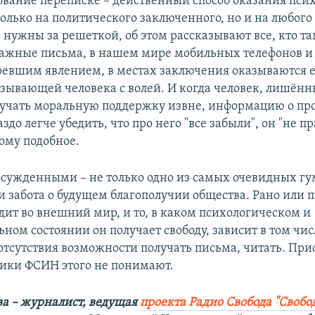
ование переписке – действенный способ оказания пси
только на политического заключенного, но и на любого
 нужны за решеткой, об этом рассказывают все, кто та
ажные письма, в нашем мире мобильных телефонов и
ревшим явлением, в местах заключения оказываются 
язывающей человека с волей. И когда человек, лишённ
лучать моральную поддержку извне, информацию о пр
аздо легче убедить, что про него "все забыли", он "не п
тому подобное.
осужденными – не только одно из самых очевидных г
и забота о будущем благополучии общества. Рано или 
дит во внешний мир, и то, в каком психологическом и
ном состоянии он получает свободу, зависит в том чис
отсутствия возможности получать письма, читать. При
ники ФСИН этого не понимают.
ва – журналист, ведущая
проекта Радио Свобода "Свобо