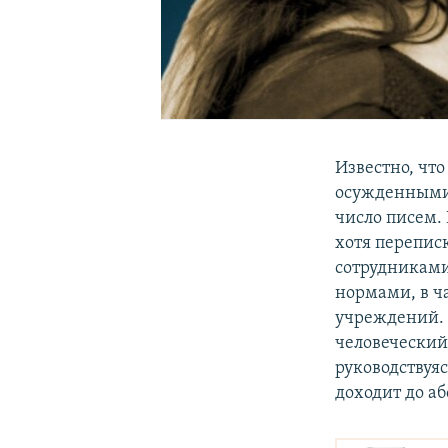
Известно, чт
осужденными:
число писем.
хотя перепис
сотрудниками
нормами, в ч
учреждений. 
человеческий
руководствуя
доходит до аб