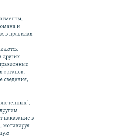
рагменты,
романа и
ем в правилах
скаются
м других
аправленные
 органов,
е сведения,
ключенных",
 другим
 наказание в
, мотивируя
ющую