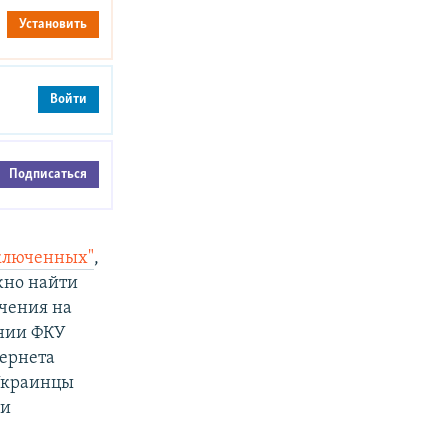
Установить
Войти
Подписаться
аключенных"
,
жно найти
чения на
онии ФКУ
тернета
Украинцы
и