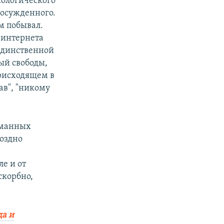
хологического
 осужденного.
м побывал.
 интернета
единственной
ый свободы,
оисходящем в
рав", "никому
уманных
поздно
ле и от
скорбно,
да и