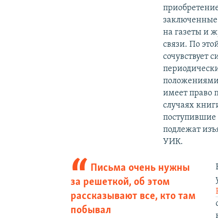
приобретение
заключенные 
на газеты и ж
связи. По эт
сочувствует 
периодически
положениями
имеет право п
случаях книг
поступившие 
подлежат изъя
УИК.
Письма очень нужны
за решеткой, об этом
рассказывают все, кто там
побывал