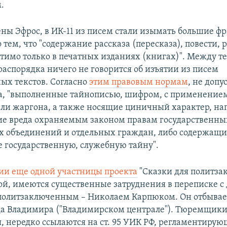
.
ены Эфрос, в ИК-11 из писем стали изымать большие ф
 тем, что "содержание рассказа (пересказа), повести, 
стимо только в печатных изданиях (книгах)". Между т
распорядка ничего не говорится об изъятии из писем
ых текстов. Согласно
этим правовым нормам
, не допу
а, "выполненные тайнописью, шифром, с применение
или жаргона, а также носящие циничный характер, н
е вреда охраняемым законом правам государственных
 объединений и отдельных граждан, либо содержащи
 государственную, служебную тайну".
и еще одной участницы проекта
"Сказки для политза
й, имеются существенные затруднения в переписке с
олитзаключенным – Николаем Карпюком. Он отбывает
да Владимира ("Владимирском централе"). Тюремщики
я, нередко ссылаются на ст. 95 УИК РФ, регламентиру