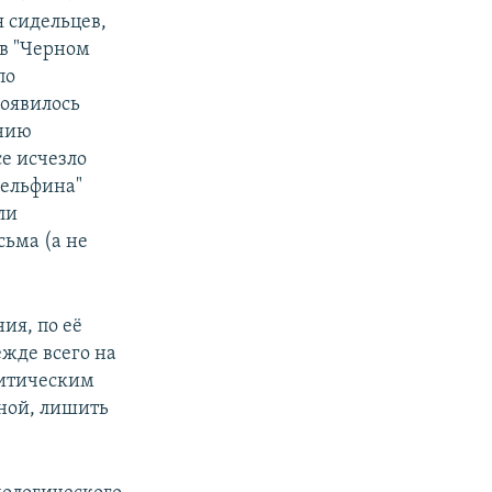
 сидельцев,
 в "Черном
по
появилось
ению
се исчезло
дельфина"
ли
ьма (а не
ия, по её
жде всего на
литическим
ной, лишить