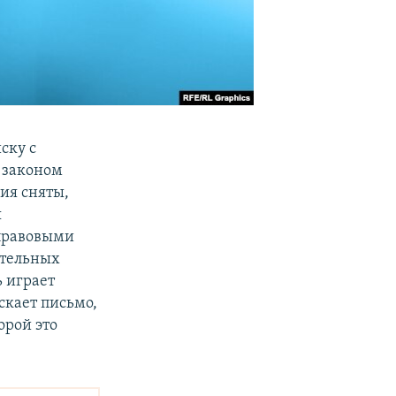
ску с
 законом
ия сняты,
я
 правовыми
ительных
 играет
скает письмо,
орой это