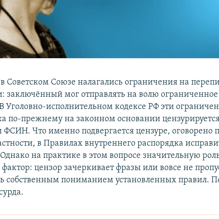
о в Советском Союзе налагались ограничения на перепи
 заключённый мог отправлять на волю ограниченное
 В Уголовно-исполнительном кодексе РФ эти ограничен
ка по-прежнему на законном основании цензурируетс
 ФСИН. Что именно подвергается цензуре, оговорено
астности, в Правилах внутреннего распорядка исправ
Однако на практике в этом вопросе значительную роль
 фактор: цензор зачеркивает фразы или вовсе не пропу
сь собственным пониманием установленных правил. П
сурда.