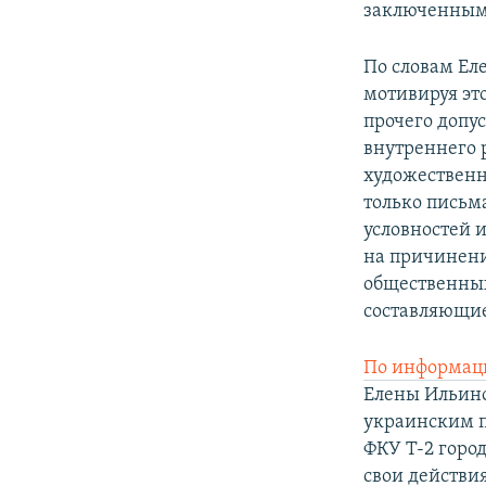
заключенным
По словам Ел
мотивируя это
прочего допу
внутреннего 
художественн
только письм
условностей 
на причинени
общественных
составляющие
По информаци
Елены Ильино
украинским п
ФКУ Т-2 горо
свои действи