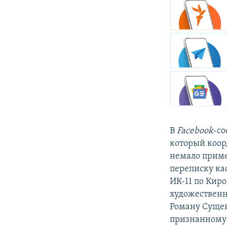
В
Facebook
-с
который коор
немало приме
переписку ка
ИК-11 по Киро
художественн
Роману Суще
признанному