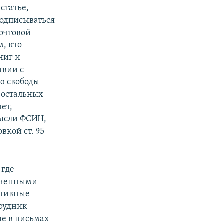
статье,
подписываться
почтовой
, кто
ниг и
твии с
ю свободы
В остальных
ет,
мысли ФСИН,
вкой ст. 95
 где
юченными
ативные
трудник
ие в письмах