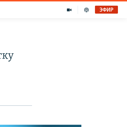
ЭФИР
тку