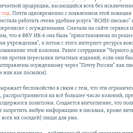
печатной продукции, касающийся всех без исключения
 год
. Почти одновременно с появлением этой новации
рестала работать очень удобная услуга "ФСИН-письмо" 
переписке с осужденными. Сначала на сайте сервиса 
том, что в ФКУ ИК-6 она была "приостановлена по реш
и учреждения", а потом с этого интернет-ресурса вов
поминание этой колонии. Ранее сотрудники "Черного 
ели против пересылки печатных изданий, если они бы
отправлены осужденному через "Почту России" как пис
и или как посылки).
ыражает беспокойство в связи с тем, что эти ограничен
 распространяются на всё большее число колоний, пре
 содержатся политзэки. Создается впечатление, что по
т запретить любую информацию в письмах, кроме лич
и всех их соседей) пищи для ума.