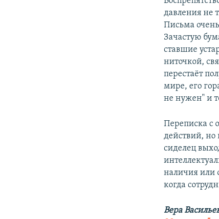
Воспрепятств
давления не 
Письма очень
Зачастую бум
ставшие уста
ниточкой, св
перестаёт по
мире, его гор
не нужен" и 
Переписка с 
действий, но 
сиделец выхо
интеллектуаль
наличия или 
когда сотруд
Вера Василье