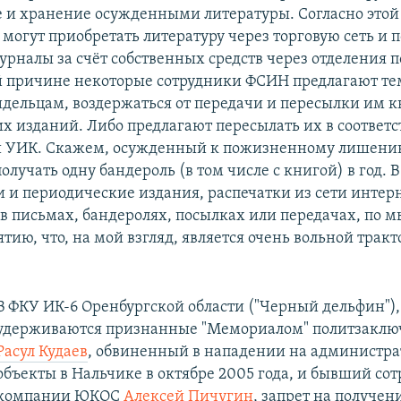
 и хранение осужденными литературы. Согласно этой 
могут приобретать литературу через торговую сеть и 
урналы за счёт собственных средств через отделения 
ой причине некоторые сотрудники ФСИН предлагают тем
сидельцам, воздержаться от передачи и пересылки им к
х изданий. Либо предлагают пересылать их в соответс
 УИК. Скажем, осужденный к пожизненному лишени
олучать одну бандероль (в том числе с книгой) в год. 
и и периодические издания, распечатки из сети интерн
в письмах, бандеролях, посылках или передачах, по 
тию, что, на мой взгляд, является очень вольной тракто
В ФКУ ИК-6 Оренбургской области ("Черный дельфин"),
удерживаются признанные "Мемориалом" политзакл
Расул Кудаев
, обвиненный в нападении на администр
объекты в Нальчике в октябре 2005 года, и бывший со
компании ЮКОС
Алексей Пичугин
, запрет на получен