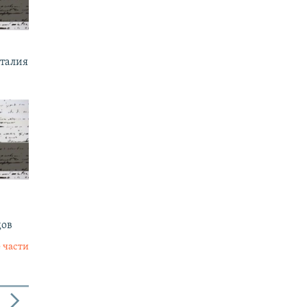
италия
дов
 части