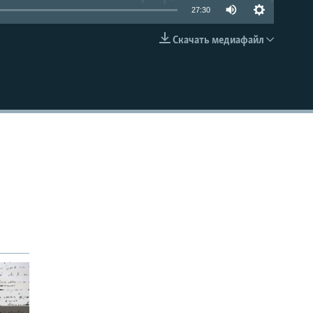
27:30
Скачать медиафайл
EMBED