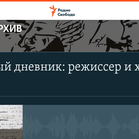
РХИВ
ПОДПИСАТЬСЯ
ый дневник: режиссер и
Apple Podcasts
CastBox
Подписаться
No media source currently avail