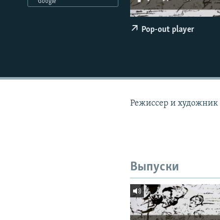
РАСПИСАНИЕ ВЕЩАНИЯ
Google
ПОДПИШИТЕСЬ НА РАССЫЛКУ
Pop-out player
Режиссер и художни
Выпуски