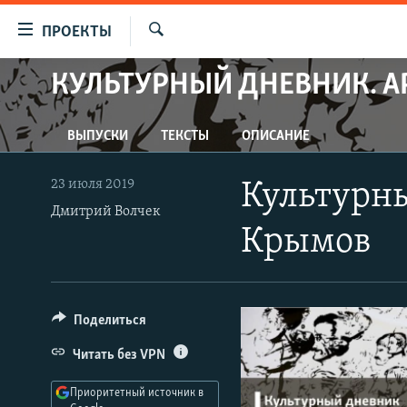
Ссылки
ПРОЕКТЫ
для
Искать
упрощенного
КУЛЬТУРНЫЙ ДНЕВНИК. А
ПРОГРАММЫ
доступа
ПОДКАСТЫ
Вернуться
ВЫПУСКИ
ТЕКСТЫ
ОПИСАНИЕ
АВТОРСКИЕ ПРОЕКТЫ
к
основному
ЦИТАТЫ СВОБОДЫ
23 июля 2019
Культурн
содержанию
МНЕНИЯ
Дмитрий Волчек
Вернутся
Крымов
КУЛЬТУРА
к
главной
IDEL.РЕАЛИИ
навигации
КАВКАЗ.РЕАЛИИ
Вернутся
Поделиться
к
СЕВЕР.РЕАЛИИ
Читать без VPN
поиску
СИБИРЬ.РЕАЛИИ
Приоритетный источник в