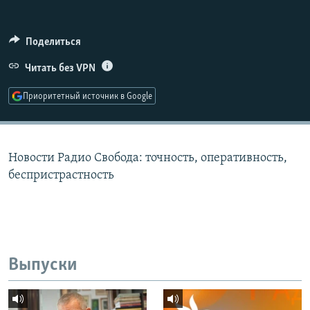
РАСПИСАНИЕ ВЕЩАНИЯ
ПОДПИШИТЕСЬ НА РАССЫЛКУ
Поделиться
Читать без VPN
СОЦИАЛЬНЫЕ СЕТИ
Приоритетный источник в Google
Новости Радио Свобода: точность, оперативность,
Все сайты РСЕ/РС
беспристрастность
Выпуски