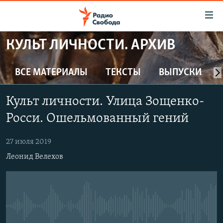
Ссылки
для
упрощенного
КУЛЬТ ЛИЧНОСТИ. АРХИВ
ПРОГРАММЫ
доступа
ПОДКАСТЫ
ВСЕ МАТЕРИАЛЫ
ТЕКСТЫ
ВЫПУСКИ
Вернуться
к
АВТОРСКИЕ ПРОЕКТЫ
основному
Культ личности. Улица Зощенко-
ЦИТАТЫ СВОБОДЫ
содержанию
Росси. Ошельмованный гений
Вернутся
МНЕНИЯ
к
27 июля 2019
КУЛЬТУРА
главной
Леонид Велехов
навигации
IDEL.РЕАЛИИ
Вернутся
КАВКАЗ.РЕАЛИИ
к
СЕВЕР.РЕАЛИИ
поиску
No media source currently available
СИБИРЬ.РЕАЛИИ