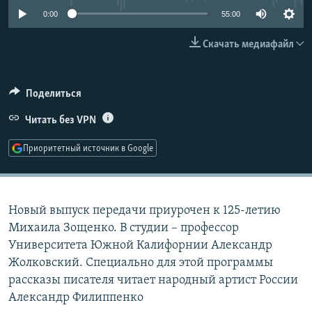
РАСПИСАНИЕ ВЕЩАНИЯ
0:00
55:00
ПОДПИШИТЕСЬ НА РАССЫЛКУ
Скачать медиафайл
СОЦИАЛЬНЫЕ СЕТИ
Поделиться
Читать без VPN
Приоритетный источник в Google
Все сайты РСЕ/РС
Новый выпуск передачи приурочен к 125-летию
Михаила Зощенко. В студии – профессор
Университета Южной Калифорнии Александр
Жолковский. Специально для этой программы
рассказы писателя читает народный артист России
Александр Филиппенко