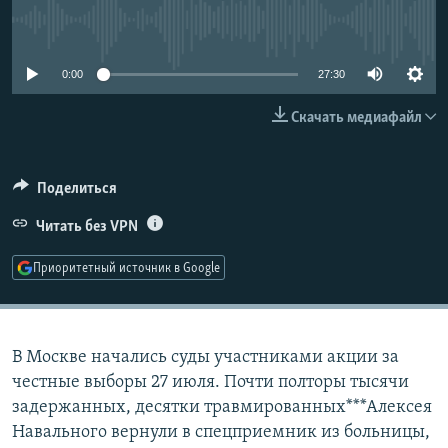
РАСПИСАНИЕ ВЕЩАНИЯ
No media source currently available
ПОДПИШИТЕСЬ НА РАССЫЛКУ
0:00
27:30
СОЦИАЛЬНЫЕ СЕТИ
Скачать медиафайл
Поделиться
Читать без VPN
Все сайты РСЕ/РС
Приоритетный источник в Google
В Москве начались суды участниками акции за
честные выборы 27 июля. Почти полторы тысячи
задержанных, десятки травмированных***Алексея
Навального вернули в спецприемник из больницы,