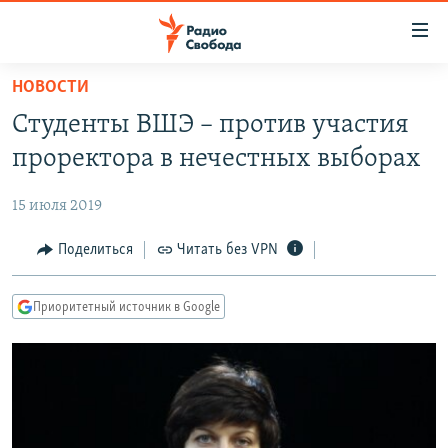
Ссылки
для
упрощенного
НОВОСТИ
ПРОГРАММЫ
доступа
Студенты ВШЭ – против участия
ПОДКАСТЫ
Вернуться
проректора в нечестных выборах
к
АВТОРСКИЕ ПРОЕКТЫ
основному
15 июля 2019
ЦИТАТЫ СВОБОДЫ
содержанию
Вернутся
МНЕНИЯ
Поделиться
Читать без VPN
к
КУЛЬТУРА
главной
Приоритетный источник в Google
навигации
IDEL.РЕАЛИИ
Вернутся
КАВКАЗ.РЕАЛИИ
к
СЕВЕР.РЕАЛИИ
поиску
СИБИРЬ.РЕАЛИИ