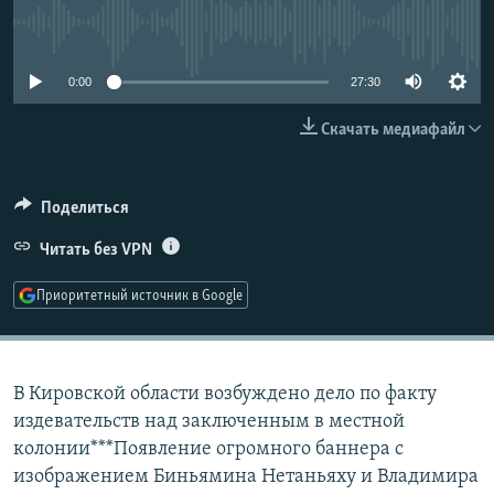
РАСПИСАНИЕ ВЕЩАНИЯ
No media source currently available
ПОДПИШИТЕСЬ НА РАССЫЛКУ
0:00
27:30
СОЦИАЛЬНЫЕ СЕТИ
Скачать медиафайл
Поделиться
Читать без VPN
Все сайты РСЕ/РС
Приоритетный источник в Google
В Кировской области возбуждено дело по факту
издевательств над заключенным в местной
колонии***Появление огромного баннера с
изображением Биньямина Нетаньяху и Владимира