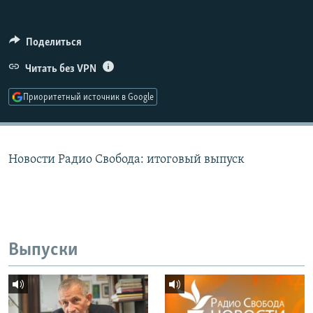
РАСПИСАНИЕ ВЕЩАНИЯ
ПОДПИШИТЕСЬ НА РАССЫЛКУ
Поделиться
Читать без VPN
СОЦИАЛЬНЫЕ СЕТИ
Приоритетный источник в Google
Новости Радио Свобода: итоговый выпуск
Все сайты РСЕ/РС
Выпуски