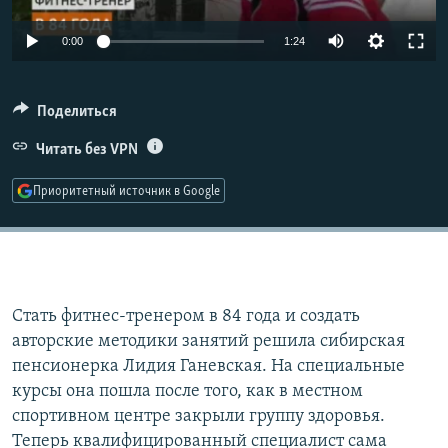
РАСПИСАНИЕ ВЕЩАНИЯ
0:00
1:24
ПОДПИШИТЕСЬ НА РАССЫЛКУ
СОЦИАЛЬНЫЕ СЕТИ
Поделиться
Читать без VPN
Приоритетный источник в Google
Все сайты РСЕ/РС
Стать фитнес-тренером в 84 года и создать
авторские методики занятий решила сибирская
пенсионерка Лидия Ганевская. На специальные
курсы она пошла после того, как в местном
спортивном центре закрыли группу здоровья.
Теперь квалифицированный специалист сама