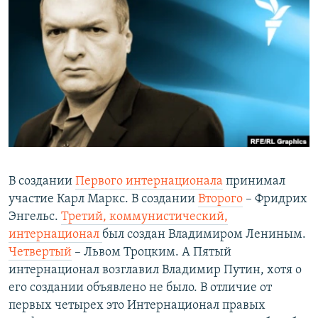
РАСПИСАНИЕ ВЕЩАНИЯ
ПОДПИШИТЕСЬ НА РАССЫЛКУ
СОЦИАЛЬНЫЕ СЕТИ
Все сайты РСЕ/РС
В создании
Первого интернационала
принимал
участие Карл Маркс. В создании
Второго
– Фридрих
Энгельс.
Третий, коммунистический,
интернационал
был создан Владимиром Лениным.
Четвертый
– Львом Троцким. А Пятый
интернационал возглавил Владимир Путин, хотя о
его создании объявлено не было. В отличие от
первых четырех это Интернационал правых