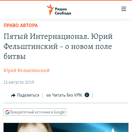
Ссылки
для
упрощенного
ПРАВО АВТОРА
ПРОГРАММЫ
доступа
Пятый Интернационал. Юрий
ПОДКАСТЫ
Вернуться
Фельштинский – о новом поле
к
АВТОРСКИЕ ПРОЕКТЫ
битвы
основному
ЦИТАТЫ СВОБОДЫ
содержанию
Юрий Фельштинский
Вернутся
МНЕНИЯ
к
12 августа 2019
КУЛЬТУРА
главной
навигации
IDEL.РЕАЛИИ
Поделиться
Читать без VPN
Вернутся
КАВКАЗ.РЕАЛИИ
к
Приоритетный источник в Google
СЕВЕР.РЕАЛИИ
поиску
СИБИРЬ.РЕАЛИИ