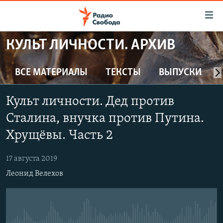
Ссылки
для
упрощенного
КУЛЬТ ЛИЧНОСТИ. АРХИВ
ПРОГРАММЫ
доступа
ПОДКАСТЫ
ВСЕ МАТЕРИАЛЫ
ТЕКСТЫ
ВЫПУСКИ
Вернуться
к
АВТОРСКИЕ ПРОЕКТЫ
основному
Культ личности. Дед против
ЦИТАТЫ СВОБОДЫ
содержанию
Сталина, внучка против Путина.
Вернутся
МНЕНИЯ
Хрущёвы. Часть 2
к
КУЛЬТУРА
главной
17 августа 2019
навигации
IDEL.РЕАЛИИ
Вернутся
Леонид Велехов
КАВКАЗ.РЕАЛИИ
к
СЕВЕР.РЕАЛИИ
поиску
СИБИРЬ.РЕАЛИИ