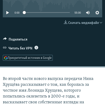
No media source currently available
РАСПИСАНИЕ ВЕЩАНИЯ
ПОДПИШИТЕСЬ НА РАССЫЛКУ
0:00
55:00
Скачать медиафайл
СОЦИАЛЬНЫЕ СЕТИ
Поделиться
Читать без VPN
Все сайты РСЕ/РС
Приоритетный источник в Google
Во второй части нового выпуска передачи Нина
Хрущёва рассказывает о том, как боролась за
честное имя Леонида Хрущева, которого
попытались оклеветать в 2000-е годы, и
высказывает свои собственные взгляды на