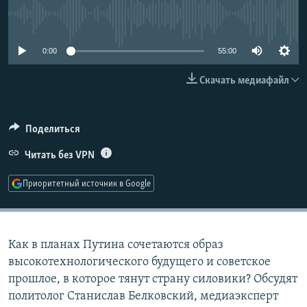
РАСПИСАНИЕ ВЕЩАНИЯ
No media source currently available
ПОДПИШИТЕСЬ НА РАССЫЛКУ
0:00
55:00
СОЦИАЛЬНЫЕ СЕТИ
Скачать медиафайл
Поделиться
Читать без VPN
Все сайты РСЕ/РС
Приоритетный источник в Google
Как в планах Путина сочетаются образ
высокотехнологического будущего и советское
прошлое, в которое тянут страну силовики? Обсудят
политолог Станислав Белковский, медиаэксперт