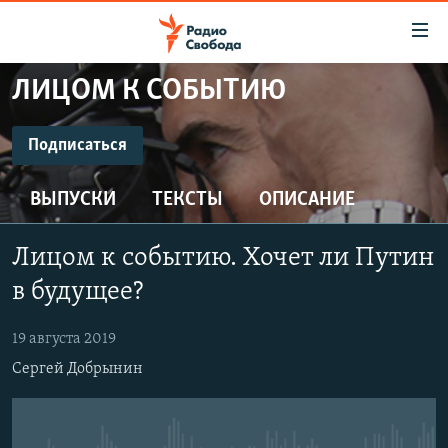
Ссылки
для
упрощенного
ЛИЦОМ К СОБЫТИЮ
ПРОГРАММЫ
доступа
ПОДКАСТЫ
Подписаться
Вернуться
к
ПОДПИСАТЬСЯ
АВТОРСКИЕ ПРОЕКТЫ
основному
ВЫПУСКИ
ТЕКСТЫ
ОПИСАНИЕ
ЦИТАТЫ СВОБОДЫ
содержанию
CastBox
Вернутся
МНЕНИЯ
Лицом к событию. Хочет ли Путин
к
КУЛЬТУРА
в будущее?
главной
Подписаться
навигации
IDEL.РЕАЛИИ
19 августа 2019
Вернутся
КАВКАЗ.РЕАЛИИ
Сергей Добрынин
к
СЕВЕР.РЕАЛИИ
поиску
СИБИРЬ.РЕАЛИИ