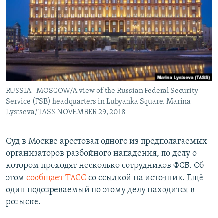
РАСПИСАНИЕ ВЕЩАНИЯ
ПОДПИШИТЕСЬ НА РАССЫЛКУ
СОЦИАЛЬНЫЕ СЕТИ
RUSSIA--MOSCOW/A view of the Russian Federal Security
Service (FSB) headquarters in Lubyanka Square. Marina
Lystseva/TASS NOVEMBER 29, 2018
Все сайты РСЕ/РС
Суд в Москве арестовал одного из предполагаемых
организаторов разбойного нападения, по делу о
котором проходят несколько сотрудников ФСБ. Об
этом
сообщает ТАСС
со ссылкой на источник. Ещё
один подозреваемый по этому делу находится в
розыске.