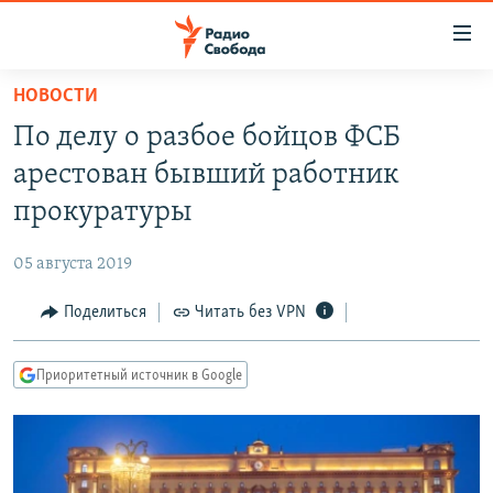
Ссылки
для
упрощенного
НОВОСТИ
ПРОГРАММЫ
доступа
По делу о разбое бойцов ФСБ
ПОДКАСТЫ
Вернуться
арестован бывший работник
к
АВТОРСКИЕ ПРОЕКТЫ
прокуратуры
основному
ЦИТАТЫ СВОБОДЫ
содержанию
05 августа 2019
Вернутся
МНЕНИЯ
к
Поделиться
Читать без VPN
КУЛЬТУРА
главной
навигации
IDEL.РЕАЛИИ
Приоритетный источник в Google
Вернутся
КАВКАЗ.РЕАЛИИ
к
СЕВЕР.РЕАЛИИ
поиску
СИБИРЬ.РЕАЛИИ