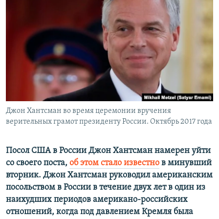
РАСПИСАНИЕ ВЕЩАНИЯ
ПОДПИШИТЕСЬ НА РАССЫЛКУ
СОЦИАЛЬНЫЕ СЕТИ
Джон Хантсман во время церемонии вручения
Все сайты РСЕ/РС
верительных грамот президенту России. Октябрь 2017 года
Посол США в России Джон Хантсман намерен уйти
со своего поста,
об этом стало известно
в минувший
вторник. Джон Хантсман руководил американским
посольством в России в течение двух лет в один из
наихудших периодов американо-российских
отношений, когда под давлением Кремля была