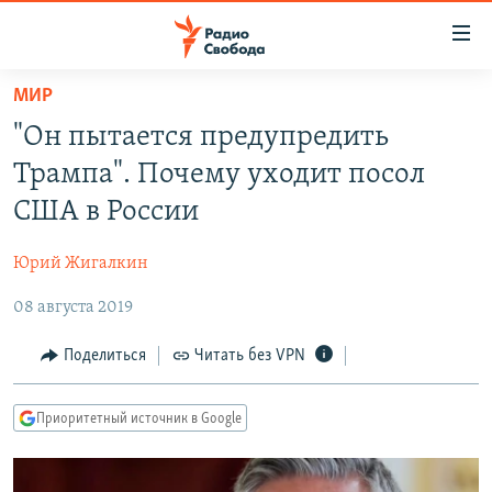
Ссылки
для
упрощенного
МИР
ПРОГРАММЫ
доступа
"Он пытается предупредить
ПОДКАСТЫ
Вернуться
Трампа". Почему уходит посол
к
АВТОРСКИЕ ПРОЕКТЫ
США в России
основному
ЦИТАТЫ СВОБОДЫ
содержанию
Юрий Жигалкин
Вернутся
МНЕНИЯ
к
08 августа 2019
КУЛЬТУРА
главной
навигации
IDEL.РЕАЛИИ
Поделиться
Читать без VPN
Вернутся
КАВКАЗ.РЕАЛИИ
к
Приоритетный источник в Google
СЕВЕР.РЕАЛИИ
поиску
СИБИРЬ.РЕАЛИИ