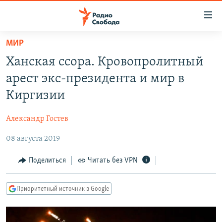
Ссылки
для
упрощенного
МИР
ПРОГРАММЫ
доступа
Ханская ссора. Кровопролитный
ПОДКАСТЫ
Вернуться
арест экс-президента и мир в
к
АВТОРСКИЕ ПРОЕКТЫ
Киргизии
основному
ЦИТАТЫ СВОБОДЫ
содержанию
Александр Гостев
Вернутся
МНЕНИЯ
к
08 августа 2019
КУЛЬТУРА
главной
навигации
IDEL.РЕАЛИИ
Поделиться
Читать без VPN
Вернутся
КАВКАЗ.РЕАЛИИ
к
Приоритетный источник в Google
СЕВЕР.РЕАЛИИ
поиску
СИБИРЬ.РЕАЛИИ