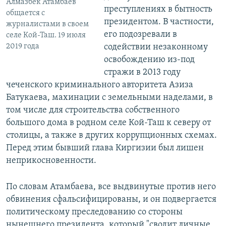
Алмазбек Атамбаев
преступлениях в бытность
общается с
президентом. В частности,
журналистами в своем
его подозревали в
селе Кой-Таш. 19 июля
2019 года
содействии незаконному
освобождению из-под
стражи в 2013 году
чеченского криминального авторитета Азиза
Батукаева, махинации с земельными наделами, в
том числе для строительства собственного
большого дома в родном селе Кой-Таш к северу от
столицы, а также в других коррупционных схемах.
Перед этим бывший глава Киргизии был лишен
неприкосновенности.
По словам Атамбаева, все выдвинутые против него
обвинения сфальсифицированы, и он подвергается
политическому преследованию со стороны
нынешнего президента, который "сводит личные