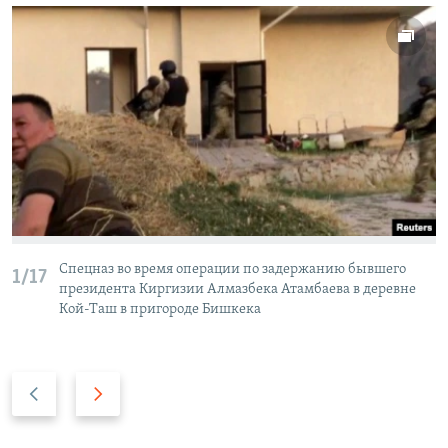
Спецназ во время операции по задержанию бывшего
1/17
президента Киргизии Алмазбека Атамбаева в деревне
Кой-Таш в пригороде Бишкека
Н
В
а
п
з
е