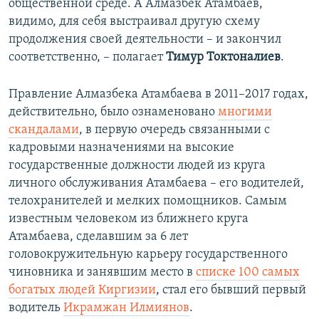
общественной среде. А Алмазбек Атамбаев,
видимо, для себя выстраивал другую схему
продолжения своей деятельности – и закончил
соответственно, – полагает
Тимур Токтоналиев
.
Правление Алмазбека Атамбаева в 2011–2017 годах,
действительно, было ознаменовано
многими
скандалами
, в первую очередь связанными с
кадровыми назначениями на высокие
государственные должности людей из круга
личного обслуживания Атамбаева – его водителей,
телохранителей и мелких помощников. Самым
известным человеком из ближнего круга
Атамбаева, сделавшим за 6 лет
головокружительную карьеру государственного
чиновника и занявшим место в
списке 100 самых
богатых людей Киргизии
, стал его бывший первый
водитель
Икрамжан Илмиянов
.