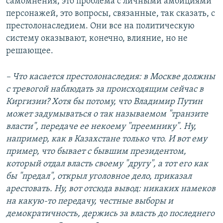
самомнения, это проблема с личными амбициями
персонажей, это вопросы, связанные, так сказать, с
престолонаследием. Они все на политическую
систему оказывают, конечно, влияние, но не
решающее.
– Что касается престолонаследия: в Москве должны
с тревогой наблюдать за происходящим сейчас в
Киргизии? Хотя бы потому, что Владимир Путин
может задумываться о так называемом "транзите
власти", передаче ее некоему "преемнику". Ну,
например, как в Казахстане только что. И вот ему
пример, что бывает с бывшим президентом,
который отдал власть своему "другу", а тот его как
бы "предал", открыл уголовное дело, приказал
арестовать. Ну, вот отсюда вывод: никаких намеков
на какую-то передачу, честные выборы и
демократичность, держись за власть до последнего