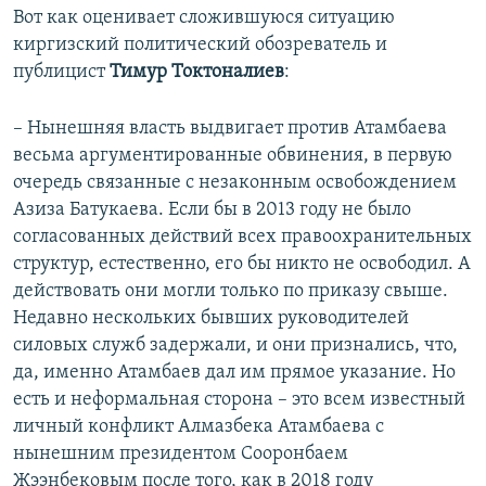
а
р
Вот как оценивает сложившуюся ситуацию
д
е
киргизский политический обозреватель и
д
публицист
Тимур Токтоналиев
:
– Нынешняя власть выдвигает против Атамбаева
весьма аргументированные обвинения, в первую
очередь связанные с незаконным освобождением
Азиза Батукаева. Если бы в 2013 году не было
согласованных действий всех правоохранительных
структур, естественно, его бы никто не освободил. А
действовать они могли только по приказу свыше.
Недавно нескольких бывших руководителей
силовых служб задержали, и они признались, что,
да, именно Атамбаев дал им прямое указание. Но
есть и неформальная сторона – это всем известный
личный конфликт Алмазбека Атамбаева с
нынешним президентом Сооронбаем
Жээнбековым после того, как в 2018 году