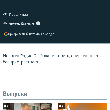
РАСПИСАНИЕ ВЕЩАНИЯ
ПОДПИШИТЕСЬ НА РАССЫЛКУ
Поделиться
Читать без VPN
СОЦИАЛЬНЫЕ СЕТИ
Приоритетный источник в Google
Новости Радио Свобода: точность, оперативность,
Все сайты РСЕ/РС
беспристрастность
Выпуски