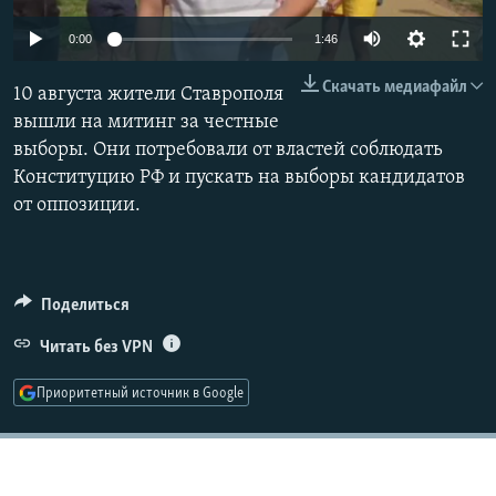
РАСПИСАНИЕ ВЕЩАНИЯ
0:00
1:46
ПОДПИШИТЕСЬ НА РАССЫЛКУ
Скачать медиафайл
10 августа жители Ставрополя
СОЦИАЛЬНЫЕ СЕТИ
вышли на митинг за честные
выборы. Они потребовали от властей соблюдать
Конституцию РФ и пускать на выборы кандидатов
от оппозиции.
Все сайты РСЕ/РС
Поделиться
Читать без VPN
Приоритетный источник в Google