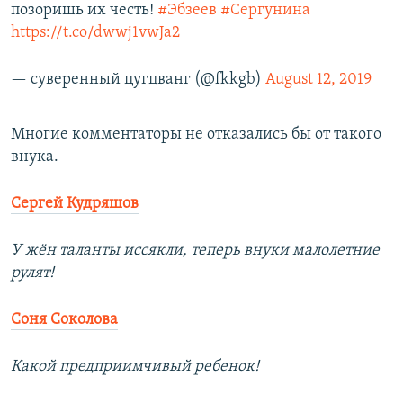
позоришь их честь!
#Эбзеев
#Сергунина
https://t.co/dwwj1vwJa2
— суверенный цугцванг (@fkkgb)
August 12, 2019
Многие комментаторы не отказались бы от такого
внука.
Сергей Кудряшов
У жён таланты иссякли, теперь внуки малолетние
рулят!​
Соня Соколова
Какой предприимчивый ребенок!