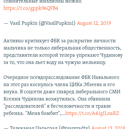
сомнительные миллионы можно.
https://t.co/gppk96QFB4
— Vasil Pupkin (@VasilPupkin1)
August 12, 2019
​Активно критикует ФБК за раскрытие личности
мальчика не только либеральная общественность,
представители которой теперь упрекают Чудинову
за то, что она льет воду на чужую мельницу.
Очередное псевдорасследование ФБК Навального
на этот раз коснулось члена ЦИКа Эбзеева и его
внука. В соцсети даже главред либерального СМИ
Ксения Чудинова возмутилась. Она обвинила
"расследователей" в бесчеловечности и травле
ребенка. "Меня бомбит",…
https://t.co/A41gILnaRZ
— Телеканал Царьград (@tsargradtv)
August 13, 2019