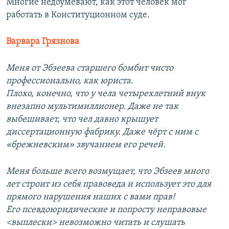
Многие недоумевают, как этот человек мог
работать в Конституционном суде.
Варвара Грязнова
Меня от Эбзеева старшего бомбит чисто
профессионально, как юриста.
Плохо, конечно, что у чела четырехлетний внук
внезапно мультимиллионер. Даже не так
выбешивает, что чел давно крышует
диссертационную фабрику. Даже чёрт с ним с
«брежневским» звучанием его речей.
Меня больше всего возмущает, что Эбзеев много
лет строит из себя правоведа и использует это для
прямого нарушения наших с вами прав!
Его псевдоюридические и попросту неправовые
<выплески> невозможно читать и слушать