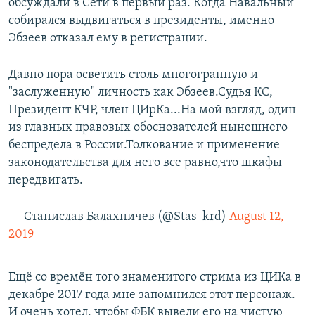
обсуждали в Сети в первый раз. Когда Навальный
собирался выдвигаться в президенты, именно
Эбзеев отказал ему в регистрации.
Давно пора осветить столь многогранную и
"заслуженную" личность как Эбзеев.Судья КС,
Президент КЧР, член ЦИрКа...На мой взгляд, один
из главных правовых обоснователей нынешнего
беспредела в России.Толкование и применение
законодательства для него все равно,что шкафы
передвигать.
— Станислав Балахничев (@Stas_krd)
August 12,
2019
Ещё со времён того знаменитого стрима из ЦИКа в
декабре 2017 года мне запомнился этот персонаж.
И очень хотел, чтобы ФБК вывели его на чистую