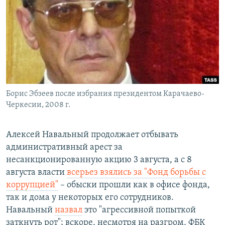
РАСПИСАНИЕ ВЕЩАНИЯ
ПОДПИШИТЕСЬ НА РАССЫЛКУ
СОЦИАЛЬНЫЕ СЕТИ
Борис Эбзеев после избрания президентом Карачаево-
Черкесии, 2008 г.
Все сайты РСЕ/РС
Алексей Навальный продолжает отбывать
административный арест за
несанкционированную акцию 3 августа, а с 8
августа власти
всерьез взялись за "Фонд борьбы с
коррупцией"
– обыски прошли как в офисе фонда,
так и дома у некоторых его сотрудников.
Навальный
назвал
это "агрессивной попыткой
заткнуть рот"; вскоре, несмотря на разгром, ФБК