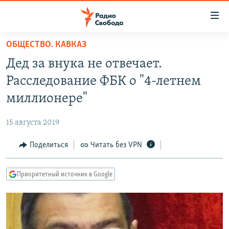
Ссылки
для
упрощенного
ОБЩЕСТВО. КАВКАЗ
ПРОГРАММЫ
доступа
Дед за внука не отвечает.
ПОДКАСТЫ
Вернуться
Расследование ФБК о "4-летнем
к
АВТОРСКИЕ ПРОЕКТЫ
миллионере"
основному
ЦИТАТЫ СВОБОДЫ
содержанию
15 августа 2019
Вернутся
МНЕНИЯ
к
Поделиться
Читать без VPN
КУЛЬТУРА
главной
навигации
IDEL.РЕАЛИИ
Приоритетный источник в Google
Вернутся
КАВКАЗ.РЕАЛИИ
к
СЕВЕР.РЕАЛИИ
поиску
СИБИРЬ.РЕАЛИИ