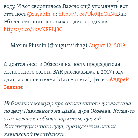
воду. И вот свершилось.Важно ещё упомянуть вот
этот пост
@zayakin_a
:
https://t.co/Uk0iJnCuNu
Как
Эбзеев старший покрывает диссероделов.
https://t.co/rkwKFRLj3C
— Maxim Plusnin (@augustairbag)
August 12, 2019
О деятельности Эбзеева на посту председателя
экспертного совета ВАК рассказывал в 2017 году
один из основателей "Диссернета", физик ​
Андрей
Заякин
:
Небольшой мемуар про сегодняшнего докладчика
по делу Навального на ЦИКе, д-ра Эбзеева. Когда-то
этот человек побывал юристом, судьей
Конституционного суда, президентом одной
кавказской республики.