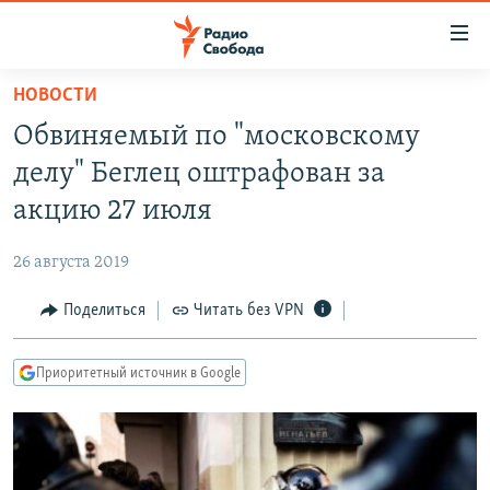
Ссылки
для
упрощенного
НОВОСТИ
ПРОГРАММЫ
доступа
Обвиняемый по "московскому
ПОДКАСТЫ
Вернуться
делу" Беглец оштрафован за
к
АВТОРСКИЕ ПРОЕКТЫ
акцию 27 июля
основному
ЦИТАТЫ СВОБОДЫ
содержанию
26 августа 2019
Вернутся
МНЕНИЯ
к
Поделиться
Читать без VPN
КУЛЬТУРА
главной
навигации
IDEL.РЕАЛИИ
Приоритетный источник в Google
Вернутся
КАВКАЗ.РЕАЛИИ
к
СЕВЕР.РЕАЛИИ
поиску
СИБИРЬ.РЕАЛИИ