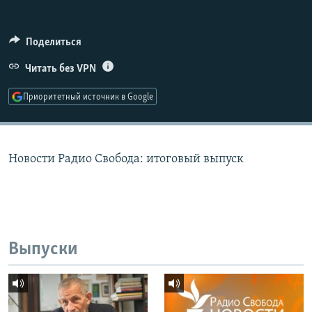
РАСПИСАНИЕ ВЕЩАНИЯ
ПОДПИШИТЕСЬ НА РАССЫЛКУ
Поделиться
Читать без VPN
СОЦИАЛЬНЫЕ СЕТИ
Приоритетный источник в Google
Новости Радио Свобода: итоговый выпуск
Все сайты РСЕ/РС
Выпуски