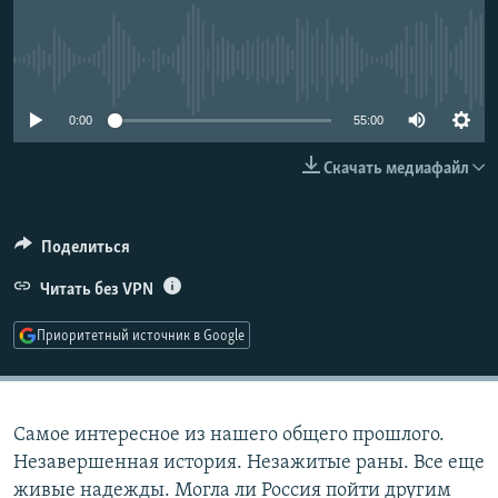
РАСПИСАНИЕ ВЕЩАНИЯ
ПОДПИШИТЕСЬ НА РАССЫЛКУ
No media source currently available
СОЦИАЛЬНЫЕ СЕТИ
0:00
55:00
Скачать медиафайл
Поделиться
Все сайты РСЕ/РС
Читать без VPN
Приоритетный источник в Google
Самое интересное из нашего общего прошлого.
Незавершенная история. Незажитые раны. Все еще
живые надежды. Могла ли Россия пойти другим