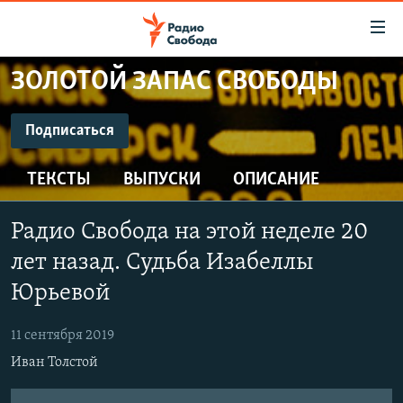
Ссылки
для
упрощенного
ЗОЛОТОЙ ЗАПАС СВОБОДЫ
ПРОГРАММЫ
доступа
ПОДКАСТЫ
Подписаться
Вернуться
к
ПОДПИСАТЬСЯ
АВТОРСКИЕ ПРОЕКТЫ
основному
ТЕКСТЫ
ВЫПУСКИ
ОПИСАНИЕ
ЦИТАТЫ СВОБОДЫ
содержанию
CastBox
Вернутся
МНЕНИЯ
Радио Свобода на этой неделе 20
к
КУЛЬТУРА
лет назад. Судьба Изабеллы
главной
Подписаться
навигации
IDEL.РЕАЛИИ
Юрьевой
Вернутся
КАВКАЗ.РЕАЛИИ
к
11 сентября 2019
СЕВЕР.РЕАЛИИ
поиску
Иван Толстой
СИБИРЬ.РЕАЛИИ