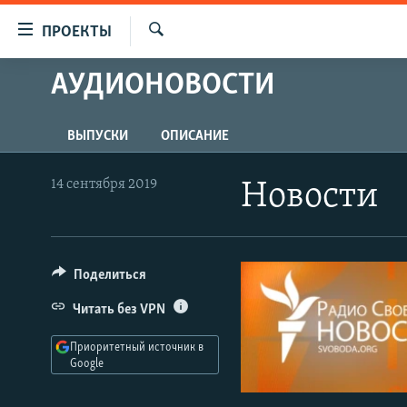
Ссылки
ПРОЕКТЫ
для
Искать
упрощенного
АУДИОНОВОСТИ
ПРОГРАММЫ
доступа
ПОДКАСТЫ
Вернуться
ВЫПУСКИ
ОПИСАНИЕ
АВТОРСКИЕ ПРОЕКТЫ
к
основному
ЦИТАТЫ СВОБОДЫ
14 сентября 2019
Новости
содержанию
МНЕНИЯ
Вернутся
КУЛЬТУРА
к
главной
Поделиться
IDEL.РЕАЛИИ
навигации
КАВКАЗ.РЕАЛИИ
Читать без VPN
Вернутся
к
СЕВЕР.РЕАЛИИ
Приоритетный источник в
поиску
Google
СИБИРЬ.РЕАЛИИ