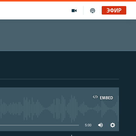
ЭФИР
EMBED
able
5:00