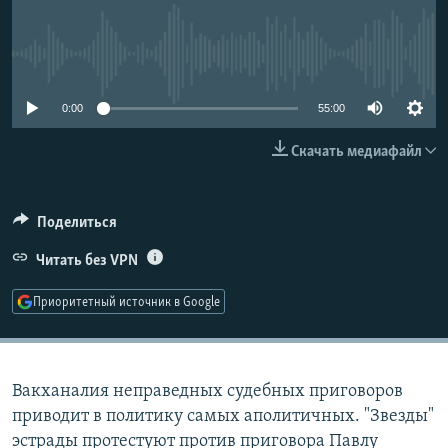
РАСПИСАНИЕ ВЕЩАНИЯ
ПОДПИШИТЕСЬ НА РАССЫЛКУ
No media source currently available
СОЦИАЛЬНЫЕ СЕТИ
0:00
55:00
Скачать медиафайл
Поделиться
Все сайты РСЕ/РС
Читать без VPN
Приоритетный источник в Google
Вакханалия неправедных судебных приговоров
приводит в политику самых аполитичных. "Звезды"
эстрады протестуют против приговора Павлу