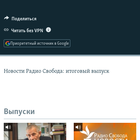
РАСПИСАНИЕ ВЕЩАНИЯ
ПОДПИШИТЕСЬ НА РАССЫЛКУ
Поделиться
Читать без VPN
СОЦИАЛЬНЫЕ СЕТИ
Приоритетный источник в Google
Новости Радио Свобода: итоговый выпуск
Все сайты РСЕ/РС
Выпуски