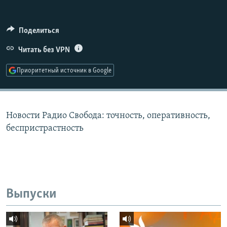
РАСПИСАНИЕ ВЕЩАНИЯ
ПОДПИШИТЕСЬ НА РАССЫЛКУ
Поделиться
Читать без VPN
СОЦИАЛЬНЫЕ СЕТИ
Приоритетный источник в Google
Новости Радио Свобода: точность, оперативность,
Все сайты РСЕ/РС
беспристрастность
Выпуски