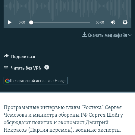
РАСПИСАНИЕ ВЕЩАНИЯ
No media source currently available
ПОДПИШИТЕСЬ НА РАССЫЛКУ
0:00
55:00
СОЦИАЛЬНЫЕ СЕТИ
Скачать медиафайл
Поделиться
Читать без VPN
Все сайты РСЕ/РС
Приоритетный источник в Google
Программные интервью главы "Ростеха" Сергея
Чемезова и министра обороны РФ Сергея Шойгу
обсуждают политик и экономист Дмитрий
Некрасов (Партия перемен), военные эксперты