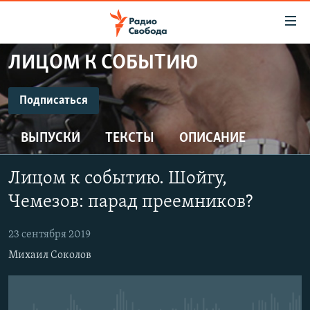
Ссылки
для
упрощенного
ЛИЦОМ К СОБЫТИЮ
ПРОГРАММЫ
доступа
ПОДКАСТЫ
Подписаться
Вернуться
к
ПОДПИСАТЬСЯ
АВТОРСКИЕ ПРОЕКТЫ
основному
ВЫПУСКИ
ТЕКСТЫ
ОПИСАНИЕ
ЦИТАТЫ СВОБОДЫ
содержанию
CastBox
Вернутся
МНЕНИЯ
Лицом к событию. Шойгу,
к
КУЛЬТУРА
Чемезов: парад преемников?
главной
Подписаться
навигации
IDEL.РЕАЛИИ
23 сентября 2019
Вернутся
КАВКАЗ.РЕАЛИИ
Михаил Соколов
к
СЕВЕР.РЕАЛИИ
поиску
СИБИРЬ.РЕАЛИИ