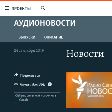
Ссылки
ПРОЕКТЫ
для
Искать
упрощенного
АУДИОНОВОСТИ
ПРОГРАММЫ
доступа
ПОДКАСТЫ
Вернуться
ВЫПУСКИ
ОПИСАНИЕ
АВТОРСКИЕ ПРОЕКТЫ
к
основному
ЦИТАТЫ СВОБОДЫ
24 сентября 2019
Новости
содержанию
МНЕНИЯ
Вернутся
КУЛЬТУРА
к
главной
Поделиться
IDEL.РЕАЛИИ
навигации
КАВКАЗ.РЕАЛИИ
Читать без VPN
Вернутся
к
СЕВЕР.РЕАЛИИ
Приоритетный источник в
поиску
Google
СИБИРЬ.РЕАЛИИ