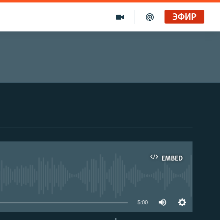
ЭФИР
EMBED
able
5:00