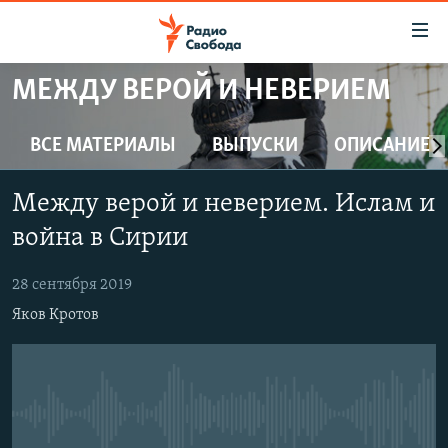
Ссылки
для
упрощенного
МЕЖДУ ВЕРОЙ И НЕВЕРИЕМ
ПРОГРАММЫ
доступа
ПОДКАСТЫ
ВСЕ МАТЕРИАЛЫ
ВЫПУСКИ
ОПИСАНИЕ
Вернуться
к
АВТОРСКИЕ ПРОЕКТЫ
основному
Между верой и неверием. Ислам и
ЦИТАТЫ СВОБОДЫ
содержанию
война в Сирии
Вернутся
МНЕНИЯ
к
28 сентября 2019
КУЛЬТУРА
главной
Яков Кротов
навигации
IDEL.РЕАЛИИ
Вернутся
КАВКАЗ.РЕАЛИИ
к
СЕВЕР.РЕАЛИИ
поиску
No media source currently available
СИБИРЬ.РЕАЛИИ