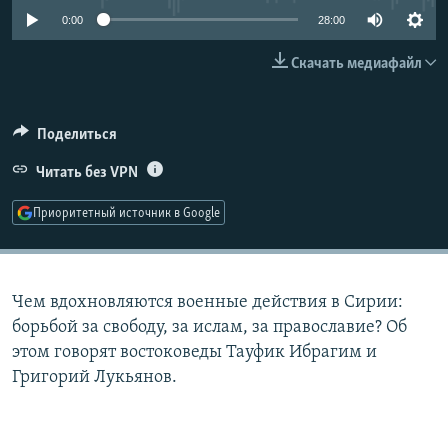
РАСПИСАНИЕ ВЕЩАНИЯ
0:00
28:00
ПОДПИШИТЕСЬ НА РАССЫЛКУ
Скачать медиафайл
СОЦИАЛЬНЫЕ СЕТИ
Поделиться
Читать без VPN
Приоритетный источник в Google
Все сайты РСЕ/РС
Чем вдохновляются военные действия в Сирии:
борьбой за свободу, за ислам, за православие? Об
этом говорят востоковеды Тауфик Ибрагим и
Григорий Лукьянов.