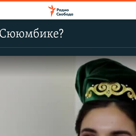
я Сююмбике?