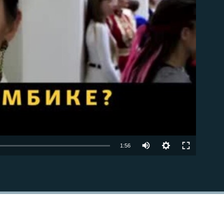
able
1:56
EMBED