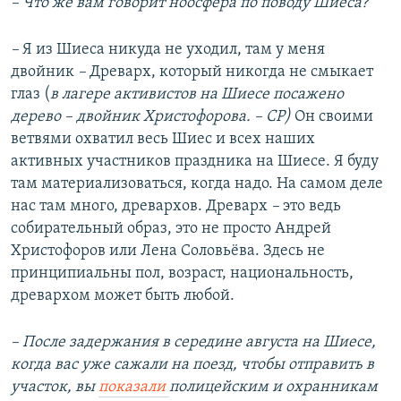
–​ Что же вам говорит ноосфера по поводу Шиеса?
–​
Я из Шиеса никуда не уходил, там у меня
двойник
–​
Древарх, который никогда не смыкает
глаз (
в лагере активистов на Шиесе посажено
дерево – двойник Христофорова.
– СР)
Он своими
ветвями охватил весь Шиес и всех наших
активных участников праздника на Шиесе. Я буду
там материализоваться, когда надо. На самом деле
нас там много, древархов. Древарх
–​
это ведь
собирательный образ, это не просто Андрей
Христофоров или Лена Соловьёва. Здесь не
принципиальны пол, возраст, национальность,
древархом может быть любой.
–​ После задержания в середине августа на Шиесе,
когда вас уже сажали на поезд, чтобы отправить в
участок, вы
показали
полицейским и охранникам