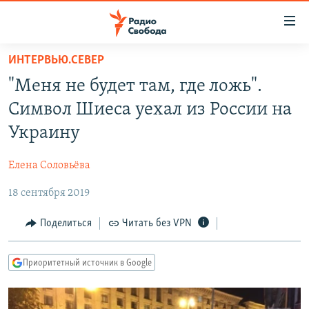
Ссылки
для
упрощенного
ИНТЕРВЬЮ.СЕВЕР
ПРОГРАММЫ
доступа
"Меня не будет там, где ложь".
ПОДКАСТЫ
Вернуться
Символ Шиеса уехал из России на
к
АВТОРСКИЕ ПРОЕКТЫ
Украину
основному
ЦИТАТЫ СВОБОДЫ
содержанию
Елена Соловьёва
Вернутся
МНЕНИЯ
к
18 сентября 2019
КУЛЬТУРА
главной
навигации
IDEL.РЕАЛИИ
Поделиться
Читать без VPN
Вернутся
КАВКАЗ.РЕАЛИИ
к
Приоритетный источник в Google
СЕВЕР.РЕАЛИИ
поиску
СИБИРЬ.РЕАЛИИ