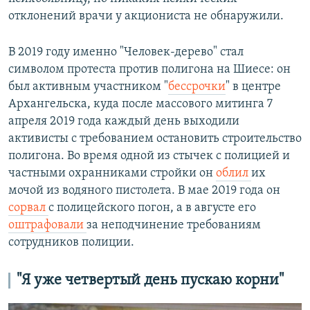
отклонений врачи у акциониста не обнаружили.
В 2019 году именно "Человек-дерево" стал
символом протеста против полигона на Шиесе: он
был активным участником "
бессроч
ки
" в центре
Архангельска, куда после массового митинга 7
апреля 2019 года каждый день выходили
активисты с требованием остановить строительство
полигона. Во время одной из стычек с полицией и
частными охранниками стройки он
облил
их
мочой из водяного пистолета. В мае 2019 года он
сорвал
с полицейского погон, а в августе его
оштрафовали
за неподчинение требованиям
сотрудников полиции.
"Я уже четвертый день пускаю корни"