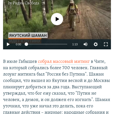
by
Радио Свобода
No media source currently available
0:00
1:13
В июле Габышев
собрал массовый митинг
в Чите,
на который собрались более 700 человек. Главный
лозунг митинга был "Россия без Путина". Шаман
сообщил, что вышел из Якутии весной и до Москвы
планирует добраться за два года. Выступающий
утверждал, что бог ему сказал, что "Путин не
человек, а демон, и он должен его изгнать". Шаман
уточнил, что уже начал это делать, пока его
главные действия – мирные: народные собрания и