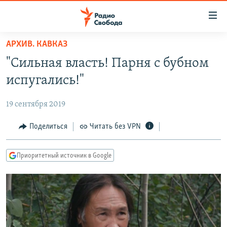
Ссылки
для
упрощенного
АРХИВ. КАВКАЗ
ПРОГРАММЫ
доступа
"Сильная власть! Парня с бубном
ПОДКАСТЫ
Вернуться
испугались!"
к
АВТОРСКИЕ ПРОЕКТЫ
основному
19 сентября 2019
ЦИТАТЫ СВОБОДЫ
содержанию
Вернутся
МНЕНИЯ
Поделиться
Читать без VPN
к
КУЛЬТУРА
главной
Приоритетный источник в Google
навигации
IDEL.РЕАЛИИ
Вернутся
КАВКАЗ.РЕАЛИИ
к
СЕВЕР.РЕАЛИИ
поиску
СИБИРЬ.РЕАЛИИ