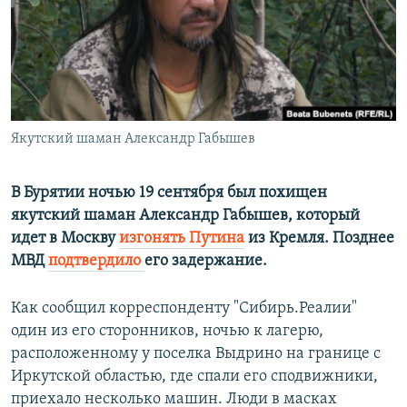
РАСПИСАНИЕ ВЕЩАНИЯ
ПОДПИШИТЕСЬ НА РАССЫЛКУ
СОЦИАЛЬНЫЕ СЕТИ
Якутский шаман Александр Габышев
В Бурятии ночью 19 сентября был похищен
якутский шаман Александр Габышев, который
Все сайты РСЕ/РС
идет в Москву
изгонять Путина
из Кремля. Позднее
МВД
подтвердило
его задержание.
Как сообщил корреспонденту "Сибирь.Реалии"
один из его сторонников, ночью к лагерю,
расположенному у поселка Выдрино на границе с
Иркутской областью, где спали его сподвижники,
приехало несколько машин. Люди в масках